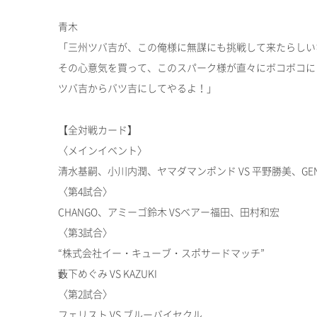
青木
「三州ツバ吉が、この俺様に無謀にも挑戦して来たらしい
その心意気を買って、このスパーク様が直々にボコボコに
ツバ吉からバツ吉にしてやるよ！」
【全対戦カード】
〈メインイベント〉
清水基嗣、小川内潤、ヤマダマンポンド VS 平野勝美、GE
〈第4試合〉
CHANGO、アミーゴ鈴木 VSベアー福田、田村和宏
〈第3試合〉
“株式会社イー・キューブ・スポサードマッチ”
藪下めぐみ VS KAZUKI
〈第2試合〉
フェリスト VS ブルーバイセクル