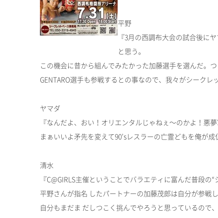
平野
『3月の西調布大会の試合後にヤ
と思う。
この機会に昔から組んでみたかった加藤選手を選んだ。つい
GENTARO選手も参戦するとの事なので、我々がシークレ
ヤマダ
『なんだよ、おい！オリエンタルじゃねぇ～のかよ！悪夢
まぁいいよ矛先を変えて90’sレスラーの亡霊どもを俺が
清水
『C@GIRLS主催ということでバラエティに富んだ普段の
平野さんが指名 したパートナーの加藤茂郎は自分が参戦し
自分もまだま だしつこく挑んでやろうと思っているので