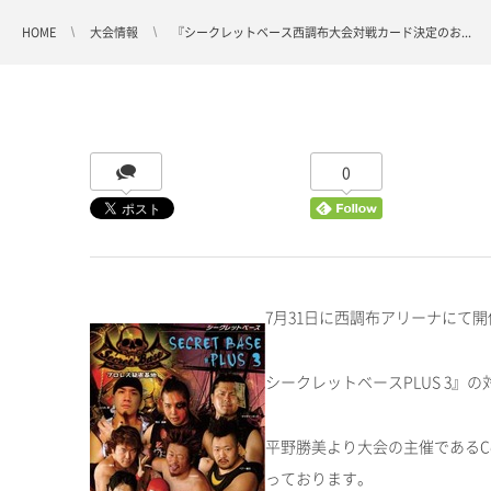
HOME
大会情報
『シークレットベース西調布大会対戦カード決定のお...
0
7月31日に西調布アリーナにて
シークレットベースPLUS 3』
平野勝美より大会の主催であるC
っております。