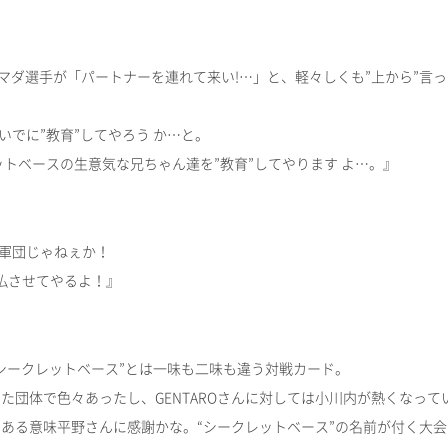
マダ選手が「パートナーを連れて来い!…」と、軽々しくも”上から”言っ
でに”教育”してやろう か…と。
ットベースの生意気な兄ちゃん達を”教育”してやります よ…。』
軍団じゃねぇか！
成仏させてやるよ！』
“シークレットベース”とは一味も二味も違う対戦カード。
た団体で色々あったし、GENTAROさんに対しては小川内が熱くなって
、ある意味平野さんに感謝かな。“シークレットベース”の名前が付く大