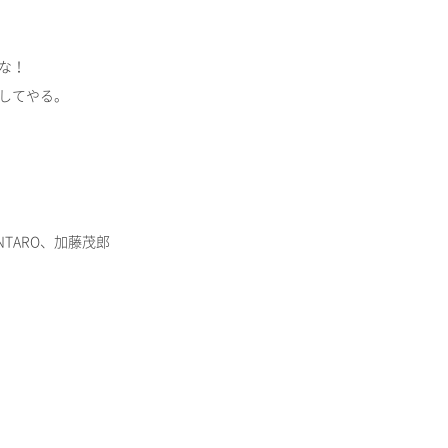
な！
してやる。
NTARO、加藤茂郎