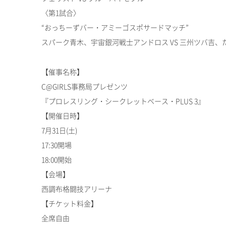
〈第1試合〉
“おっちーずバー・アミーゴスポサードマッチ”
スパーク青木、宇宙銀河戦士アンドロス VS 三州ツバ吉、
【催事名称】
C@GIRLS事務局プレゼンツ
『プロレスリング・シークレットベース・PLUS 3』
【開催日時】
7月31日(土)
17:30開場
18:00開始
【会場】
西調布格闘技アリーナ
【チケット料金】
全席自由