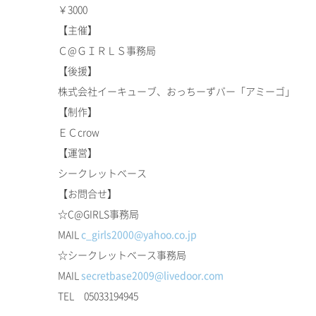
￥3000
【主催】
Ｃ@ＧＩＲＬＳ事務局
【後援】
株式会社イーキューブ、おっちーずバー「アミーゴ」
【制作】
ＥＣcrow
【運営】
シークレットベース
【お問合せ】
☆C@GIRLS事務局
MAIL
c_girls2000@yahoo.co.jp
☆シークレットベース事務局
MAIL
secretbase2009@livedoor.com
TEL 05033194945