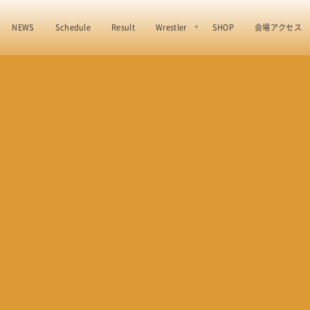
NEWS
Schedule
Result
Wrestler
SHOP
会場アクセス