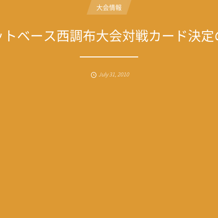
大会情報
ットベース西調布大会対戦カード決定
July
31
,
2010