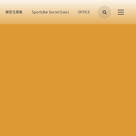
練習生募集
SportsBar Secret Oasis
OFFICE