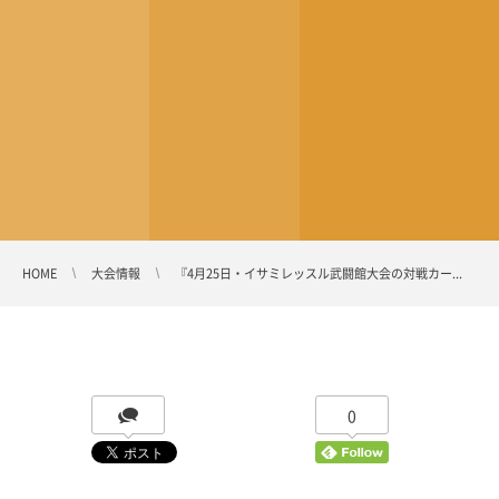
HOME
大会情報
『4月25日・イサミレッスル武闘館大会の対戦カー...
0