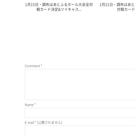
1月15日・調布はあとふるホール大会全対
1月21日・調布はあ
戦カード決定&ツイキャス...
対戦カード
Comment
*
Name
*
E-mail
*
(公開されません)