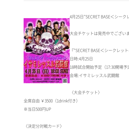
4月25日”SECRET BASE
大会チケットは発売中でござい
『”SECRET BASE＜シークレット
日時:4月25日
18時試合開始予定（17:30開場予
会場:イサミレッスル武闘館
〈大会チケット〉
全席自由 ￥3500（1drink付き）
※当日500円UP
〈決定分対戦カード〉