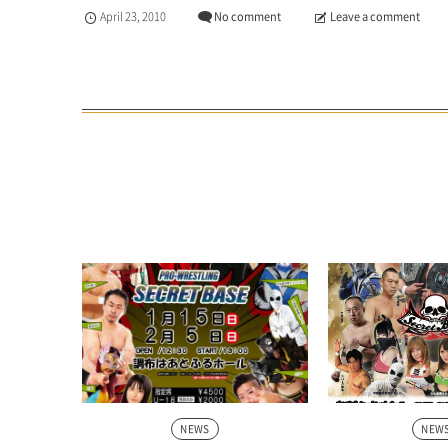
April
23
,
2010
No comment
Leave a comment
NEWS
NEW