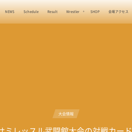
NEWS
Schedule
Result
Wrestler
SHOP
会場アクセス
大会情報
イサミレッスル武闘館大会の対戦カー