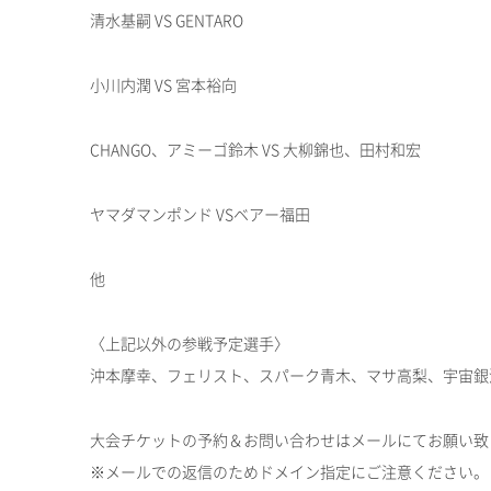
清水基嗣 VS GENTARO
小川内潤 VS 宮本裕向
CHANGO、アミーゴ鈴木 VS 大柳錦也、田村和宏
ヤマダマンポンド VSベアー福田
他
〈上記以外の参戦予定選手〉
沖本摩幸、フェリスト、スパーク青木、マサ高梨、宇宙銀
大会チケットの予約＆お問い合わせはメールにてお願い致
※メールでの返信のためドメイン指定にご注意ください。