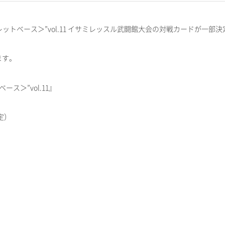
＜シークレットベース＞”vol.11 イサミレッスル武闘館大会の対戦カードが一
ます。
ベース＞”vol.11』
定）