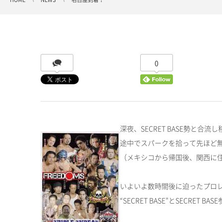
0
深夜、SECRET BASE勢と合流
途中でスパークを拾って先ほど
（メキシコから帰国後、関西に
いよいよ数時間後に迫ったプロレス
“SECRET BASE”とSEC