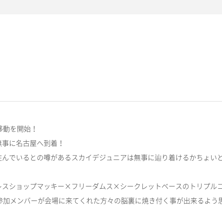
し移動を開始！
無事に名古屋へ到着！
住んでいるとの噂があるスカイデジュニアは無事に辿り着けるかちょい
ショップマッキー×フリーダムス×シークレットベースのトリプルコラボ興行“
RET BASE参加メンバーが会場に来てくれた方々の脳裏に焼き付く事が出来る