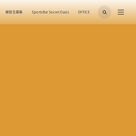
練習生募集
SportsBar Secret Oasis
OFFICE