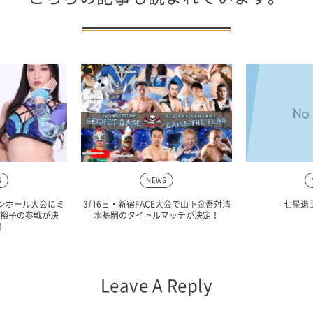
S
NEWS
ウンホール大会にミ
3月6日・新宿FACE大会で山下金吾対清
七星退
裕子の参戦が決
水基嗣のタイトルマッチが決定！
！
Leave A Reply