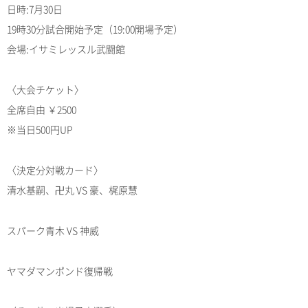
日時:7月30日
19時30分試合開始予定（19:00開場予定）
会場:イサミレッスル武闘館
〈大会チケット〉
全席自由 ￥2500
※当日500円UP
〈決定分対戦カード〉
清水基嗣、卍丸 VS 豪、梶原慧
スパーク青木 VS 神威
ヤマダマンポンド復帰戦