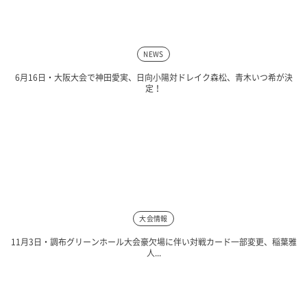
NEWS
6月16日・大阪大会で神田愛実、日向小陽対ドレイク森松、青木いつ希が決
定！
大会情報
11月3日・調布グリーンホール大会豪欠場に伴い対戦カード一部変更、稲葉雅
人...