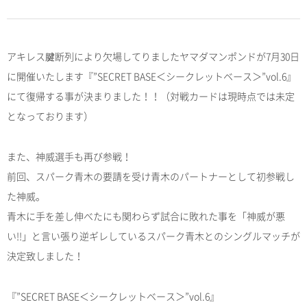
アキレス腱断列により欠場してりましたヤマダマンポンドが7月30日
に開催いたします『”SECRET BASE＜シークレットベース＞”vol.6』
にて復帰する事が決まりました！！（対戦カードは現時点では未定
となっております）
また、神威選手も再び参戦！
前回、スパーク青木の要請を受け青木のパートナーとして初参戦し
た神威。
青木に手を差し伸べたにも関わらず試合に敗れた事を「神威が悪
い!!」と言い張り逆ギレしているスパーク青木とのシングルマッチが
決定致しました！
『”SECRET BASE＜シークレットベース＞”vol.6』